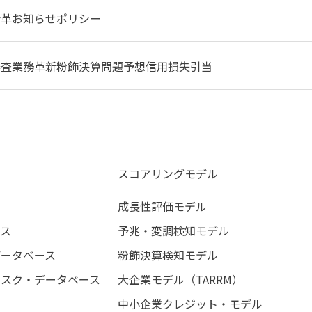
沿革
お知らせ
ポリシー
審査業務革新
粉飾決算問題
予想信用損失引当
スコアリングモデル
成長性評価モデル
ース
予兆・変調検知モデル
データベース
粉飾決算検知モデル
リスク・データベース
大企業モデル（TARRM）
中小企業クレジット・モデル