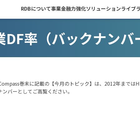
RDBについて
事業金融力強化
ソリューション
ライブ
業DF率（バックナンバ
it Compass巻末に記載の【今月のトピック】は、2012年ま
ナンバーとしてご高覧ください。