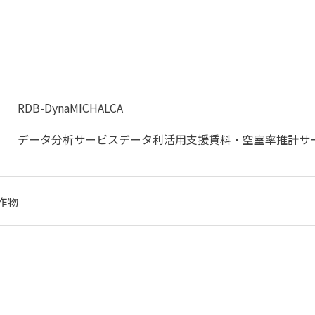
RDB-DynaMIC
HALCA
データ分析サービス
データ利活用支援
賃料・空室率推計サ
作物